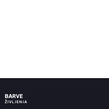
Soočenje in podpora: Skupina za nov
začetek – 28. 03. 2025 ob 18.00h
BARVE
ŽIVLJENJA