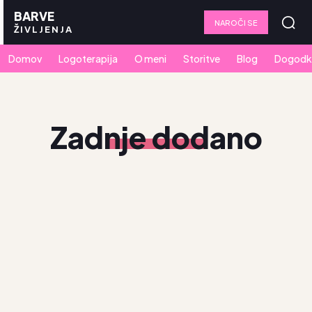
BARVE
NAROČI SE
ŽIVLJENJA
Domov
Logoterapija
O meni
Storitve
Blog
Dogodk
Zadnje dodano